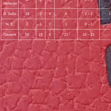
Stolarski
D. Saße
18
2
4
6
2 – 2
1
N. E.
2
1
0
1
0 – 1
Gesamt
58
15
6
21
10 – 21