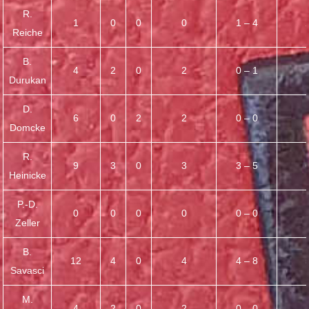
R.
1
0
0
0
1 – 4
Reiche
B.
4
2
0
2
0 – 1
Durukan
D.
6
0
2
2
0 – 0
Domcke
R.
9
3
0
3
3 – 5
Heinicke
P.-D.
0
0
0
0
0 – 0
Zeller
B.
12
4
0
4
4 – 8
Savasci
M.
4
2
0
2
0 – 0