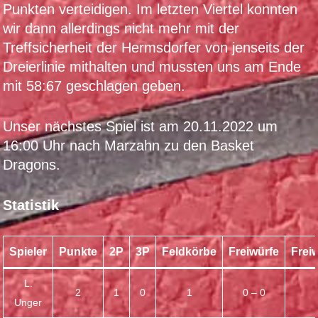
Punkten verteidigen. Im letzten Viertel konnten
wir dann allerdings nicht mehr mit der
Treffsicherheit der Hermsdorfer von jenseits der
Dreierlinie mithalten und mussten uns am Ende
mit 58:67 geschlagen geben.
Unser nächstes Spiel ist am 20.11.2022 um
16:00 Uhr nach Marzahn zu den Basket
Dragons.
Statistik
Spieler
Punkte
2P
3P
Feldkörbe
Freiwürfe
Frei
L.
2
1
0
1
0 – 0
Unger