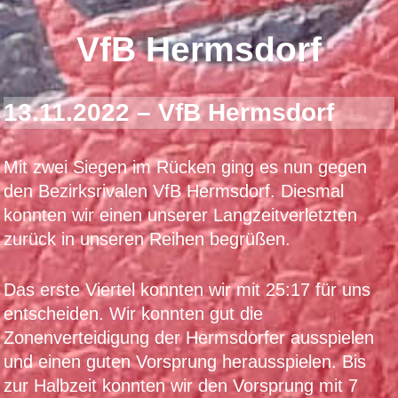
VfB Hermsdorf
13.11.2022 – VfB Hermsdorf
Mit zwei Siegen im Rücken ging es nun gegen
den Bezirksrivalen VfB Hermsdorf. Diesmal
konnten wir einen unserer Langzeitverletzten
zurück in unseren Reihen begrüßen.
Das erste Viertel konnten wir mit 25:17 für uns
entscheiden. Wir konnten gut die
Zonenverteidigung der Hermsdorfer ausspielen
und einen guten Vorsprung herausspielen. Bis
zur Halbzeit konnten wir den Vorsprung mit 7