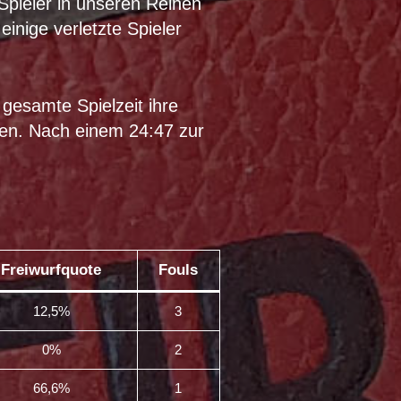
pieler in unseren Reihen
inige verletzte Spieler
gesamte Spielzeit ihre
ten. Nach einem 24:47 zur
Freiwurfquote
Fouls
12,5%
3
0%
2
66,6%
1