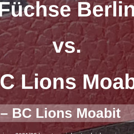
Füchse Berli
vs.
C Lions Moab
 – BC Lions Moabit