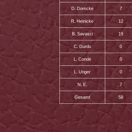
D. Domcke
7
R. Heinicke
12
B. Savasci
19
C. Durdu
0
L. Condé
0
L. Unger
0
N. E.
7
Gesamt
58