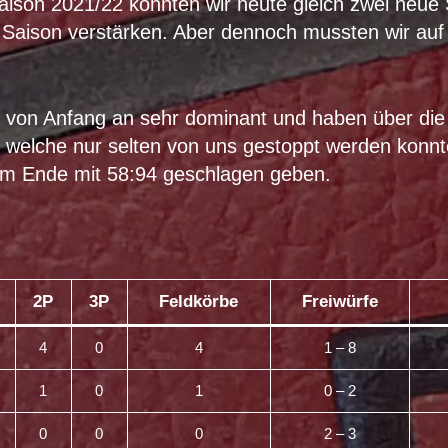
son 2021/22 konnten wir heute gleich zwei neue S
 Saison verstärken. Aber dennoch mussten wir auf e
 von Anfang an sehr dominant und haben über die 
 welche nur selten von uns gestoppt werden konn
am Ende mit 58:94 geschlagen geben.
2P
3P
Feldkörbe
Freiwürfe
4
0
4
1 – 8
1
0
1
0 – 2
0
0
0
2 – 3