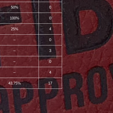
50%
0
100%
0
25%
4
–
0
–
3
–
0
–
4
43,75%
17